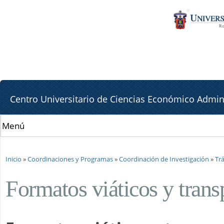
Pa
Pa
co
la
pr
lat
de
Centro Universitario de Ciencias Económico Admini
Se encuentra usted aquí
Inicio
»
Coordinaciones y Programas
»
Coordinación de Investigación
»
Tr
Formatos viáticos y trans