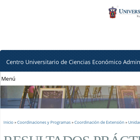
Pa
Pa
co
la
pr
lat
de
Centro Universitario de Ciencias Económico Admini
Se encuentra usted aquí
Inicio
»
Coordinaciones y Programas
»
Coordinación de Extensión
»
Unida