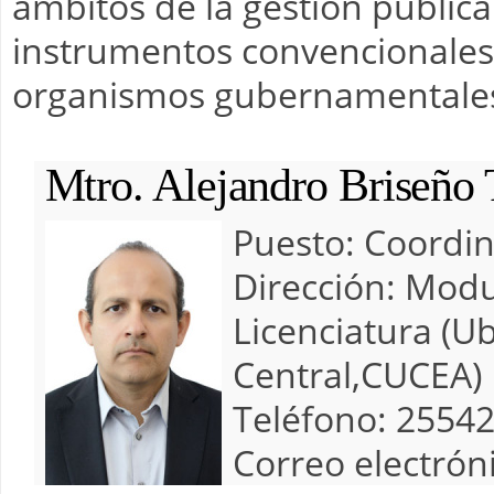
ámbitos de la gestión públic
instrumentos convencionales
organismos gubernamentales
Mtro. Alejandro Briseño 
Puesto:
Coordi
Dirección:
Modu
Licenciatura (Ub
Central,CUCEA)
Teléfono:
2554
Correo electrón