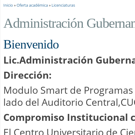
Se encuentra usted aquí
Inicio
»
Oferta académica
»
Licenciaturas
Administración Gubername
Bienvenido
Lic.Administración Guberna
Dirección:
Modulo Smart de Programas d
lado del Auditorio Central,C
Compromiso Institucional c
El Centro Universitario de Ci