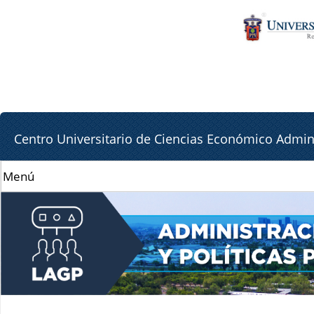
Pa
Pa
co
la
pr
lat
de
Centro Universitario de Ciencias Económico Admini