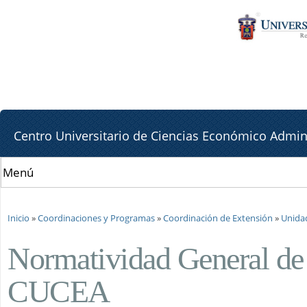
Pa
Pa
co
la
pr
lat
de
Centro Universitario de Ciencias Económico Admini
Se encuentra usted aquí
Inicio
»
Coordinaciones y Programas
»
Coordinación de Extensión
»
Unida
Normatividad General de 
CUCEA