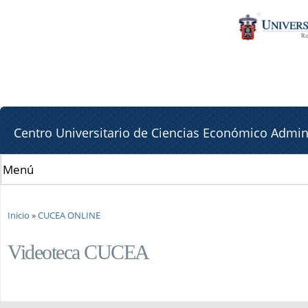
Pa
Pa
co
la
pr
lat
de
Centro Universitario de Ciencias Económico Admini
Se encuentra usted aquí
Inicio
»
CUCEA ONLINE
Videoteca CUCEA