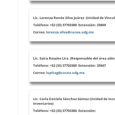
Lic.
Lorenza Renée Silva Juárez (Unidad de Vincu
Teléfono:
+52 (33) 37703300
Extensión: 25869
Correo:
lorenza.silva@cucea.udg.mx
Lic.
Saira Rosales Lira (Responsable del área admi
Teléfono:
+52 (33) 37703300
Extensión:
25947
Correo:
lupitag@cucea.udg.mx
Lic. Carla Daniela Sánchez Gámez (Unidad de Inc
Inventarios)
Teléfono:
+52 (33) 37703300
Extensión: