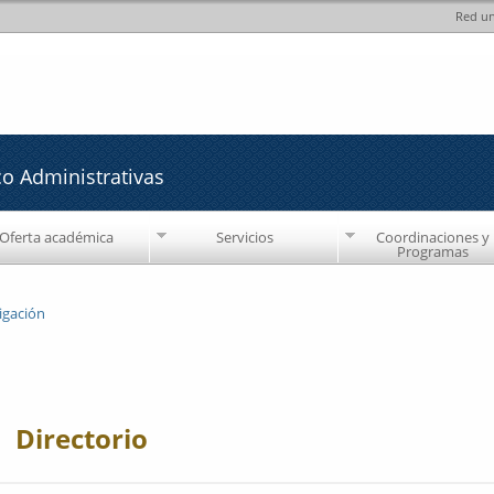
Red un
Pasar al
Pasar a
contenido
la barra
principal
lateral
derecha
co Administrativas
Oferta académica
Servicios
Coordinaciones y
Programas
igación
Directorio