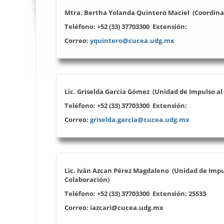
Mtra.
Bertha Yolanda Quintero Maciel (Coordinad
Teléfono:
+52 (33) 37703300
Extensión:
Correo:
yquintero@cucea.udg.mx
Lic.
Griselda García Gómez (Unidad de Impulso al D
Teléfono:
+52 (33) 37703300
Extensión:
Correo:
griselda.garcia@cucea.udg.mx
Lic.
Iván Azcan Pérez Magdaleno (Unidad de Impul
Colaboración)
Teléfono:
+52 (33) 37703300
Extensión:
25533
Correo: iazcari
@cucea.udg.mx