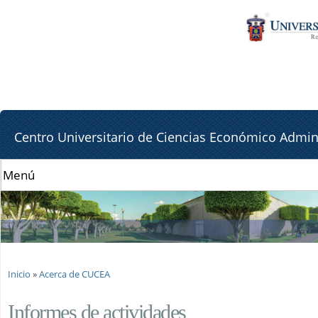
Pa
Pa
co
la
pr
lat
de
Centro Universitario de Ciencias Económico Admini
Se encuentra usted aquí
Inicio
»
Acerca de CUCEA
Informes de actividades