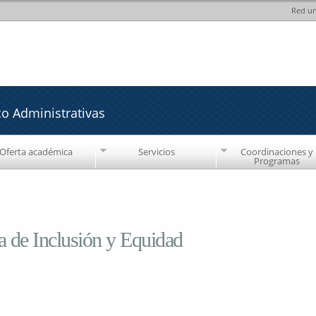
Red un
Pasar al
Pasar a
contenido
la barra
principal
lateral
derecha
co Administrativas
Oferta académica
Servicios
Coordinaciones y
Programas
 de Inclusión y Equidad