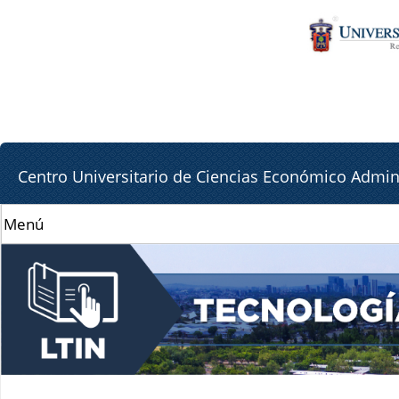
Pa
Pa
co
la
pr
lat
de
Centro Universitario de Ciencias Económico Admini