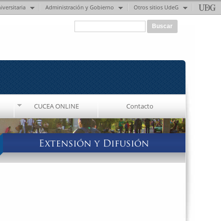
iversitaria
Administración y Gobierno
Otros sitios UdeG
Formulario de búsqueda
Buscar
CUCEA ONLINE
Contacto