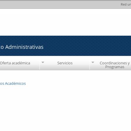
Red un
Pasar al
Pasar a
contenido
la barra
principal
lateral
derecha
co Administrativas
Oferta académica
Servicios
Coordinaciones y
Programas
ios Académicos