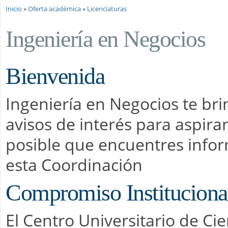
Se encuentra usted aquí
Inicio
»
Oferta académica
»
Licenciaturas
Ingeniería en Negocios
Bienvenida
Ingeniería en Negocios te bri
avisos de interés para aspira
posible que encuentres infor
esta Coordinación
Compromiso Institucional
El Centro Universitario de Ci