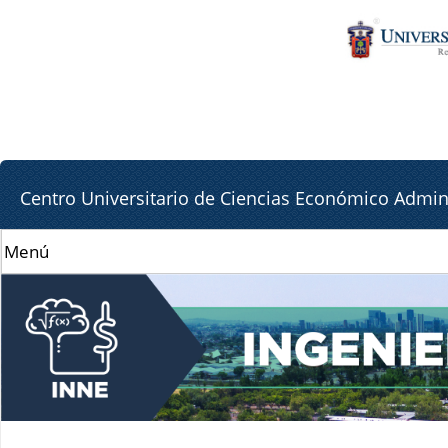
Pa
Pa
co
la
pr
lat
de
Centro Universitario de Ciencias Económico Admini