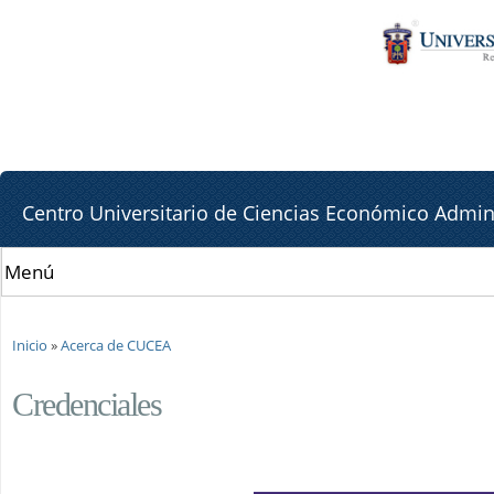
Pa
Pa
co
la
pr
lat
de
Centro Universitario de Ciencias Económico Admini
Se encuentra usted aquí
Inicio
»
Acerca de CUCEA
Credenciales