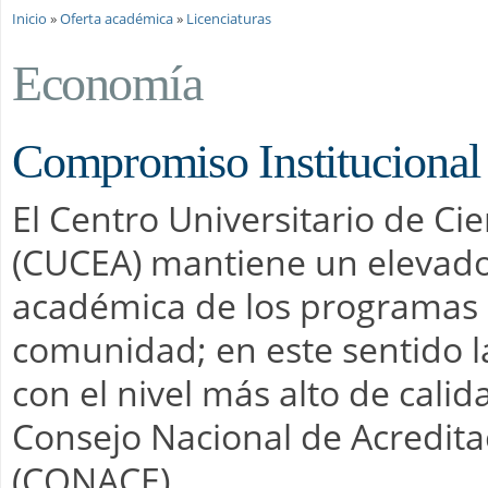
Se encuentra usted aquí
Inicio
»
Oferta académica
»
Licenciaturas
Economía
Compromiso Institucional 
El Centro Universitario de Ci
(CUCEA) mantiene un elevado
académica de los programas e
comunidad; en este sentido l
con el nivel más alto de cali
Consejo Nacional de Acredita
(CONACE).