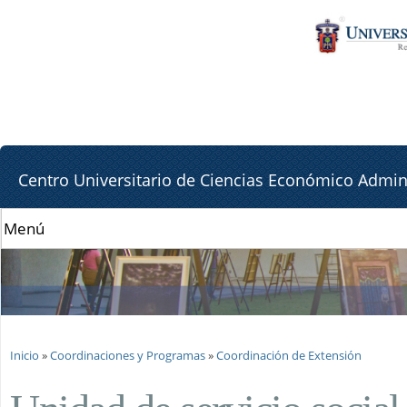
Pa
Pa
co
la
pr
lat
de
Centro Universitario de Ciencias Económico Admini
Se encuentra usted aquí
Inicio
»
Coordinaciones y Programas
»
Coordinación de Extensión