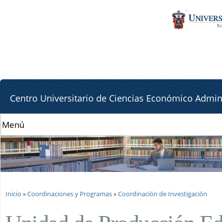
Pa
Pa
co
la
pr
lat
de
Centro Universitario de Ciencias Económico Admini
Se encuentra usted aquí
Inicio
»
Coordinaciones y Programas
»
Coordinación de Investigación